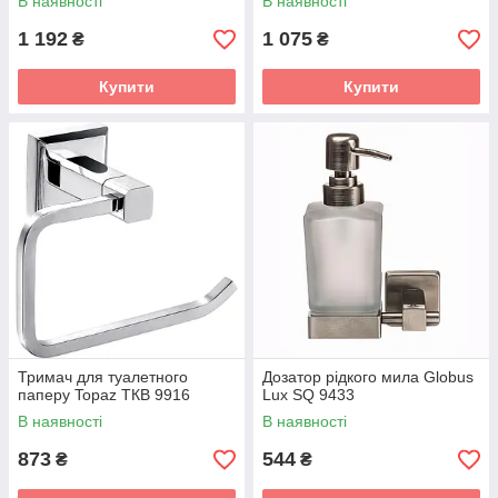
В наявності
В наявності
1 192
1 075
₴
₴
Купити
Купити
Тримач для туалетного
Дозатор рідкого мила Globus
паперу Topaz TКВ 9916
Lux SQ 9433
В наявності
В наявності
873
544
₴
₴