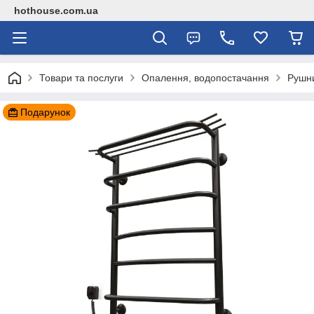
hothouse.com.ua
Товари та послуги
Опалення, водопостачання
Рушн
Подарунок