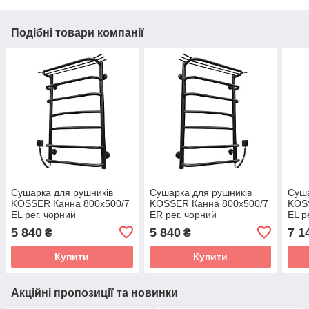
Подібні товари компанії
Сушарка для рушників
Сушарка для рушників
Суша
KOSSER Канна 800х500/7
KOSSER Канна 800х500/7
KOS
EL рег. чорний
ЕR рег. чорний
EL р
5 840
5 840
7 1
₴
₴
Купити
Купити
Акційні пропозиції та новинки