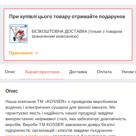
При купівлі цього товару отримайте подарунок
БЕЗКОШТОВНА ДОСТАВКА (тільки з товаром
зазначеним компанією)
Приховати
Опис
Характеристики
Доставка
Оплата
Умови 
Опис
Наша компанія ТМ «KOSSER» є провідним виробником
водяних і електричних сушарок для ванної кімнати. Ми
гарантуємо якість і надійність нашої продукції завдяки
використанню неіржавкої сталі, яка забезпечує довговічність
виробів. Вироби ТМ KOSSER завоювали довіру безлічі
підприємств, організацій і клієнтів завдяки поєднанню
власного виробництва
, проєктування й індивідуального