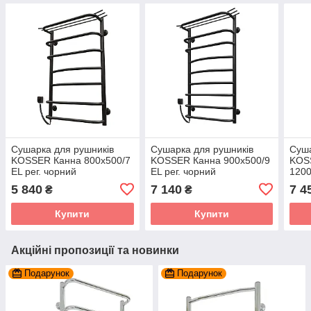
Сушарка для рушників
Сушарка для рушників
Суша
KOSSER Канна 800х500/7
KOSSER Канна 900х500/9
KOS
EL рег. чорний
EL рег. чорний
1200
5 840
7 140
7 4
₴
₴
Купити
Купити
Акційні пропозиції та новинки
Подарунок
Подарунок