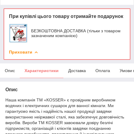
При купівлі цього товару отримайте подарунок
БЕЗКОШТОВНА ДОСТАВКА (тільки з товаром
зазначеним компанією)
Приховати
Опис
Характеристики
Доставка
Оплата
Умови 
Опис
Наша компанія ТМ «KOSSER» є провідним виробником
водяних і електричних сушарок для ванної кімнати. Ми
гарантуємо якість і надійність нашої продукції завдяки
використанню неіржавкої сталі, яка забезпечує довговічність
виробів. Вироби ТМ KOSSER завоювали довіру безлічі
підприємств, організацій і клієнтів завдяки поєднанню
власного виробництва, проєктування й індивідуального