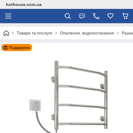
hothouse.com.ua
Товари та послуги
Опалення, водопостачання
Рушн
Подарунок