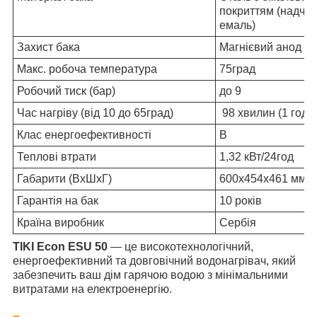
покриттям (надчис
емаль)
Захист бака
Магнієвий анод
Макс. робоча температура
75град
Робочий тиск (бар)
до 9
Час нагріву (від 10 до 65град)
98 хвилин (1 год 3
Клас енергоефективності
B
Теплові втрати
1,32 кВт/24год
Габарити (ВхШхГ)
600х454х461 мм
Гарантія на бак
10 років
Країна виробник
Сербія
TIKI Econ ESU 50
— це високотехнологічний,
енергоефективний та довговічний водонагрівач, який
забезпечить ваш дім гарячою водою з мінімальними
витратами на електроенергію.