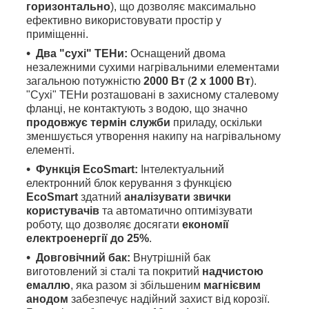
горизонтально
), що дозволяє максимально
ефективно використовувати простір у
приміщенні.
Два "сухі" ТЕНи:
Оснащений двома
незалежними сухими нагрівальними елементами
загальною потужністю
2000 Вт
(
2 х 1000 Вт
).
"Сухі" ТЕНи розташовані в захисному сталевому
фланці, не контактують з водою, що значно
продовжує термін служби
приладу, оскільки
зменшується утворення накипу на нагрівальному
елементі.
Функція EcoSmart:
Інтелектуальний
електронний блок керування з функцією
EcoSmart
здатний
аналізувати звички
користувачів
та автоматично оптимізувати
роботу, що дозволяє досягати
економії
електроенергії до 25%
.
Довговічний бак:
Внутрішній бак
виготовлений зі сталі та покритий
надчистою
емаллю
, яка разом зі збільшеним
магнієвим
анодом
забезпечує надійний захист від корозії.