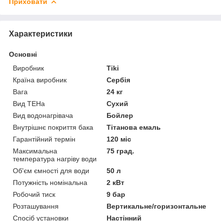
Приховати
Характеристики
Основні
Виробник
Tiki
Країна виробник
Сербія
Вага
24 кг
Вид ТЕНа
Сухий
Вид водонагрівача
Бойлер
Внутрішнє покриття бака
Тітанова емаль
Гарантійний термін
120 міс
Максимальна
75 град.
температура нагріву води
Об'єм ємності для води
50 л
Потужність номінальна
2 кВт
Робочий тиск
9 бар
Розташування
Вертикальне/горизонтальне
Спосіб установки
Настінний