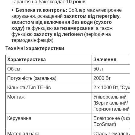
Гарантія на бак складає
10 років
.
Безпека та контроль:
Бойлер має електронне
керування, оснащений
захистом від перегріву,
захистом від включення без води (сухого
ходу)
та функцією
антизамерзання
, а також
функцією
захисту від легіонел
(періодична
термодезінфекція).
Технічні характеристики
Характеристика
Значення
Об'єм
50 л
Потужність (загальна)
2000 Вт
Кількість/Тип ТЕНів
2 х 1000 Вт, "Сухі"
Монтаж
Універсальний
(Вертикальний/
Горизонтальний)
Керування
Електронне (з фун
EcoSmart)
Матеріал бака
Сталь з емалевим