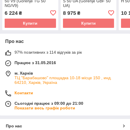
50 V9 (Gorenje TG 50
S 50 UA (Gorenje GBF 50
H 50
NG/V9)
UA)
6 224
8 975
10 
₴
₴
Купити
Купити
Про нас
97% позитивних з 114 відгуків за рік
Працює з 31.05.2016
м. Харків
ТЦ "Барабашово" площадка 10-18 місце 150 , инд.
64210, Харків, Україна
Контакти
Сьогодні працює з 09:00 до 21:00
Показати весь графік роботи
Про нас