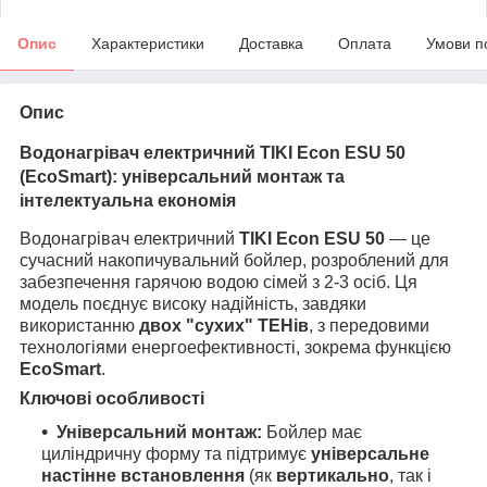
Опис
Характеристики
Доставка
Оплата
Умови п
Опис
Водонагрівач електричний TIKI Econ ESU 50
(EcoSmart): універсальний монтаж та
інтелектуальна економія
Водонагрівач електричний
TIKI Econ ESU 50
— це
сучасний накопичувальний бойлер, розроблений для
забезпечення гарячою водою сімей з 2-3 осіб. Ця
модель поєднує високу надійність, завдяки
використанню
двох "сухих" ТЕНів
, з передовими
технологіями енергоефективності, зокрема функцією
EcoSmart
.
Ключові особливості
Універсальний монтаж:
Бойлер має
циліндричну форму та підтримує
універсальне
настінне встановлення
(як
вертикально
, так і