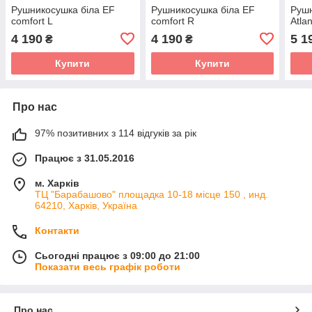
Рушникосушка біла EF
Рушникосушка біла EF
Рушн
comfort L
comfort R
Atla
4 190
4 190
5 1
₴
₴
Купити
Купити
Про нас
97% позитивних з 114 відгуків за рік
Працює з 31.05.2016
м. Харків
ТЦ "Барабашово" площадка 10-18 місце 150 , инд.
64210, Харків, Україна
Контакти
Сьогодні працює з 09:00 до 21:00
Показати весь графік роботи
Про нас