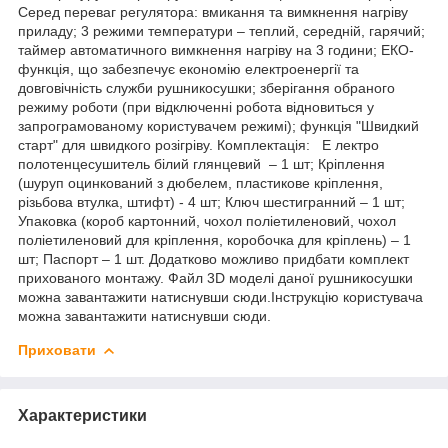
Серед переваг регулятора: вмикання та вимкнення нагріву
приладу; 3 режими температури – теплий, середній, гарячий;
таймер автоматичного вимкнення нагріву на 3 години; ЕКО-
функція, що забезпечує економію електроенергії та
довговічність служби рушникосушки; зберігання обраного
режиму роботи (при відключенні робота відновиться у
запрограмованому користувачем режимі); функція "Швидкий
старт" для швидкого розігріву. Комплектація: Е лектро
полотенцесушитель білий глянцевий – 1 шт; Кріплення
(шуруп оцинкований з дюбелем, пластикове кріплення,
різьбова втулка, штифт) - 4 шт; Ключ шестигранний – 1 шт;
Упаковка (короб картонний, чохол поліетиленовий, чохол
поліетиленовий для кріплення, коробочка для кріплень) – 1
шт; Паспорт – 1 шт. Додатково можливо придбати комплект
прихованого монтажу. Файл 3D моделі даної рушникосушки
можна завантажити натиснувши сюди.Інструкцію користувача
можна завантажити натиснувши сюди.
Приховати
Характеристики