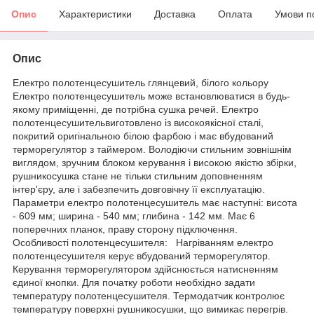
Опис
Характеристики
Доставка
Оплата
Умови п
Опис
Електро полотенцесушитель глянцевий, білого кольору
Електро полотенцесушитель може встановлюватися в будь-
якому приміщенні, де потрібна сушка речей. Електро
полотенцесушительвиготовлено із високоякісної сталі,
покритий оригінальною білою фарбою і має вбудований
терморегулятор з таймером. Володіючи стильним зовнішнім
виглядом, зручним блоком керування і високою якістю збірки,
рушникосушка стане не тільки стильним доповненням
інтер'єру, але і забезпечить довговічну її експлуатацію.
Параметри електро полотенцесушитель має наступні: висота
- 609 мм; ширина - 540 мм; глибина - 142 мм. Має 6
поперечних планок, праву сторону підключення.
Особливості полотенцесушителя: Нагріванням електро
полотенцесушителя керує вбудований терморегулятор.
Керування терморегулятором здійснюється натисненням
єдиної кнопки. Для початку роботи необхідно задати
температуру полотенцесушителя. Термодатчик контролює
температуру поверхні рушникосушки, що вимикає перегрів.