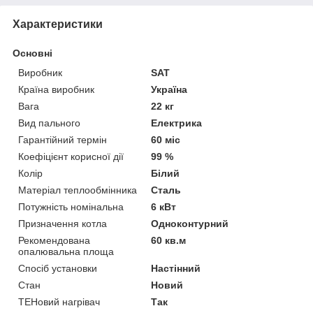
Характеристики
Основні
Виробник
SAT
Країна виробник
Україна
Вага
22 кг
Вид пального
Електрика
Гарантійний термін
60 міс
Коефіцієнт корисної дії
99 %
Колір
Білий
Матеріал теплообмінника
Сталь
Потужність номінальна
6 кВт
Призначення котла
Одноконтурний
Рекомендована
60 кв.м
опалювальна площа
Спосіб установки
Настінний
Стан
Новий
ТЕНовий нагрівач
Так