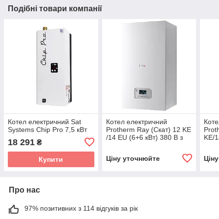
Подібні товари компанії
Котел електричний Sat
Котел електричний
Коте
Systems Chip Pro 7,5 кВт
Protherm Ray (Скат) 12 KE
Prot
/14 EU (6+6 кВт) 380 В з
KE/1
18 291
₴
шиною eBus
(220
Ціну уточнюйте
Цін
Купити
Про нас
97% позитивних з 114 відгуків за рік