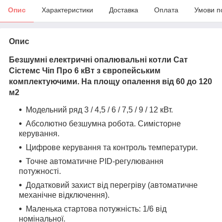
Опис
Характеристики
Доставка
Оплата
Умови п
Опис
Безшумні електричні опалювальні котли Сат
Сістемс Чіп Про 6 кВт з європейським
комплектуючими. На площу опалення від 60 до 120
м2
Модельний ряд 3 / 4,5 / 6 / 7,5 / 9 / 12 кВт.
Абсолютно безшумна робота. Симісторне
керування.
Цифрове керування та контроль температури.
Точне автоматичне PID-регулювання
потужності.
Додатковий захист від перегріву (автоматичне
механічне відключення).
Маленька стартова потужність: 1/6 від
номінальної.