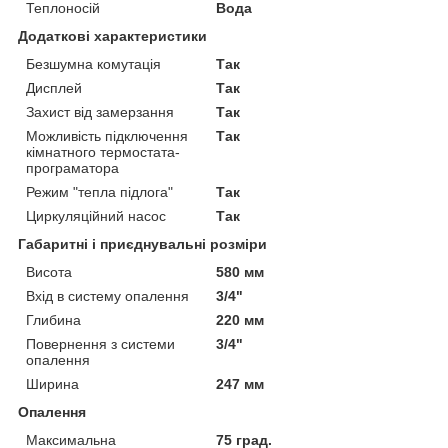
Теплоносій
Вода
Додаткові характеристики
Безшумна комутація
Так
Дисплей
Так
Захист від замерзання
Так
Можливість підключення
Так
кімнатного термостата-
програматора
Режим "тепла підлога"
Так
Циркуляційний насос
Так
Габаритні і приєднувальні розміри
Висота
580 мм
Вхід в систему опалення
3/4"
Глибина
220 мм
Повернення з системи
3/4"
опалення
Ширина
247 мм
Опалення
Максимальна
75 град.