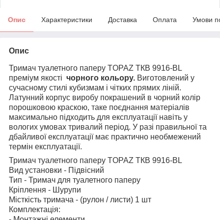
Опис
Характеристики
Доставка
Оплата
Умови п
Опис
Тримач туалетного паперу TOPAZ TКВ 9916-BL
преміум якості
чорного кольору
.
Виготовлений у
сучасному стилі кубизмам і чітких прямих ліній.
Латунний корпус виробу покрашений в чорний колір
порошковою краскою, таке поєднання матеріалів
максимально підходить для експлуатації навіть у
вологих умовах тривалий період. У разі правильної та
дбайливої експлуатації має практично необмежений
термін експлуатації.
Тримач туалетного паперу TOPAZ TКВ 9916-BL
Вид установки - Підвісний
Тип - Тримач для туалетного паперу
Кріплення - Шурупи
Місткість тримача - (рулон / листи) 1 шт
Комплектація:
- Монтажні елементи