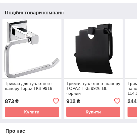
Подібні товари компанії
Тримач для туалетного
Тримач туалетного паперу
Трим
паперу Topaz TКВ 9916
TOPAZ TКВ 9926-BL
папе
чорний
114.
873
912
244
₴
₴
Купити
Купити
Про нас