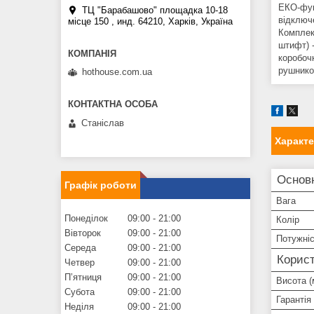
ЕКО-фун
ТЦ "Барабашово" площадка 10-18
відключ
місце 150 , инд. 64210, Харків, Україна
Комплек
штифт) 
коробоч
рушнико
hothouse.com.ua
Станіслав
Характ
Основ
Графік роботи
Вага
Понеділок
09:00
21:00
Колір
Вівторок
09:00
21:00
Потужні
Середа
09:00
21:00
Корист
Четвер
09:00
21:00
Пʼятниця
09:00
21:00
Висота (
Субота
09:00
21:00
Гарантія
Неділя
09:00
21:00