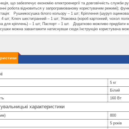
кція, що забезпечує економію електроенергії та довговічність служби р
енні робота відновиться у запрограмованому користувачем режимі); функ
тація: Рушникосушка білого кольору – 1 шт; Кріплення (шуруп оцинкован
- 4 шт; Ключ шестигранний – 1 шт; Упаковка (короб картонний, чохол пол
ка для кріплень) – 1 шт; Паспорт – 1 шт. Додатково можливо придбати 
сушки можна завантажити натиснувши сюди.Інструкцію користувача мож
еристики
ні
5 кг
Білий
сть
160 Вт
увальницькі характеристики
мм)
800
5 років