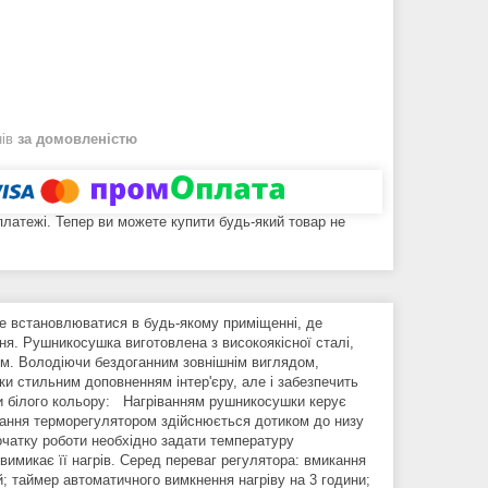
нів
за домовленістю
 платежі. Тепер ви можете купити будь-який товар не
 встановлюватися в будь-якому приміщенні, де
ня. Рушникосушка виготовлена з високоякісної сталі,
ом. Володіючи бездоганним зовнішнім виглядом,
ки стильним доповненням інтер'єру, але і забезпечить
и білого кольору: Нагріванням рушникосушки керує
вання терморегулятором здійснюється дотиком до низу
очатку роботи необхідно задати температуру
имикає її нагрів. Серед переваг регулятора: вмикання
й; таймер автоматичного вимкнення нагріву на 3 години;