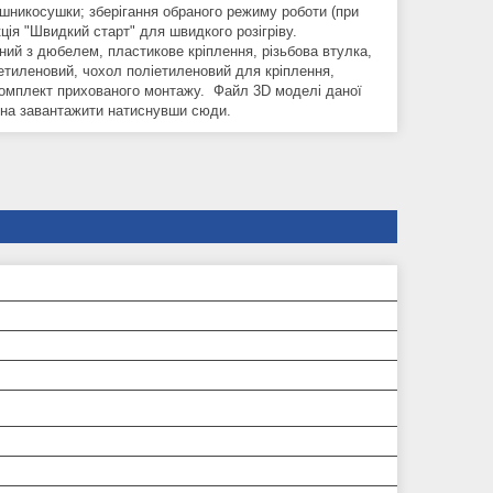
ушникосушки; зберігання обраного режиму роботи (при
ція "Швидкий старт" для швидкого розігріву.
ий з дюбелем, пластикове кріплення, різьбова втулка,
іетиленовий, чохол поліетиленовий для кріплення,
комплект прихованого монтажу. Файл 3D моделі даної
на завантажити натиснувши сюди.