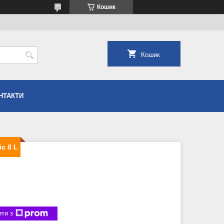
Кошик
Кошик
НТАКТИ
c 8 L
ти з