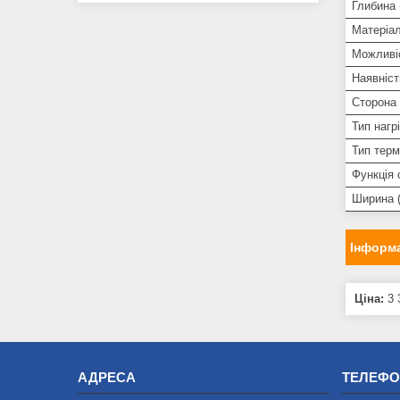
Глибина 
Матеріа
Можливі
Наявніст
Сторона
Тип нагр
Тип тер
Функція
Ширина 
Інформа
Ціна:
3 