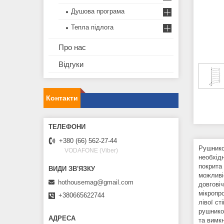
Душова програма
Тепла підлога
Про нас
Відгуки
Контакти
+380 (66) 562-27-44
Рушнико
VODAFONE (Viber)
необхід
покрита
можливіс
hothousemag@gmail.com
довгові
мікропр
+380665622744
лівої с
рушнико
та вимк