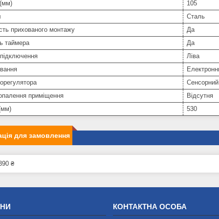
(мм)
105
л
Сталь
сть прихованого монтажу
Да
ь таймера
Да
 підключення
Ліва
івання
Електронн
морегулятора
Сенсорний
 опалення приміщення
Відсутня
(мм)
530
ція для замовлення
390 ₴