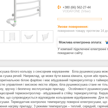
+380 (66) 562-27-44
VODAFONE (Viber)
повернення товару протягом 14 д
У компанії підключені електронні
покидаючи сайту.
сушка білого кольору з сенсорним керуванням Біла рушникосушка може
на сушка речей. Наприклад, це може бути ванна кімната, кухня або праль
 оригінальною білою фарбою і має вбудований терморегулятор з таймер
тю управління і високою якістю збірки, біла рушникосушка стане не тіль
чну, зручну і безпечну експлуатацію приладу. Особливості рушникосушк
оцесорний термоконтроллер - вбудований в стійку терморегулятор. Керу
тійки, що супроводжується відповіднім кольоровим відображенням. Для п
сушки. Термодатчик контролює температуру поверхні електросушки, що в
нення нагріву приладу; 3 режими температури – теплий, середній, гарячи