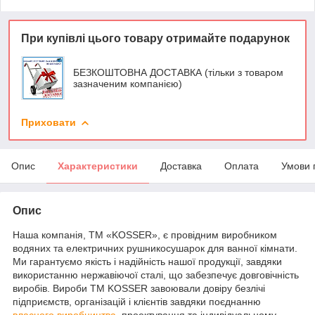
При купівлі цього товару отримайте подарунок
БЕЗКОШТОВНА ДОСТАВКА (тільки з товаром
зазначеним компанією)
Приховати
Опис
Характеристики
Доставка
Оплата
Умови 
Опис
Наша компанія, ТМ «KOSSER», є провідним виробником
водяних та електричних рушникосушарок для ванної кімнати.
Ми гарантуємо якість і надійність нашої продукції, завдяки
використанню нержавіючої сталі, що забезпечує довговічність
виробів. Вироби ТМ KOSSER завоювали довіру безлічі
підприємств, організацій і клієнтів завдяки поєднанню
власного виробництва
, проектування та індивідуальному