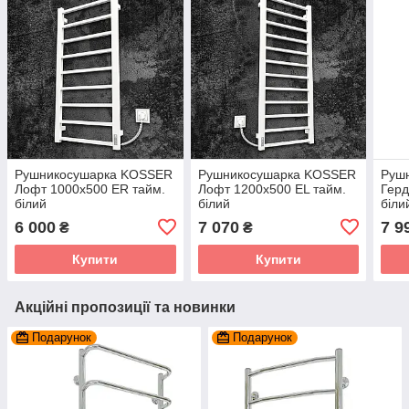
Рушникосушарка KOSSER
Рушникосушарка KOSSER
Руш
Лофт 1000х500 ER тайм.
Лофт 1200х500 EL тайм.
Герд
білий
білий
біли
6 000
7 070
7 9
₴
₴
Купити
Купити
Акційні пропозиції та новинки
Подарунок
Подарунок