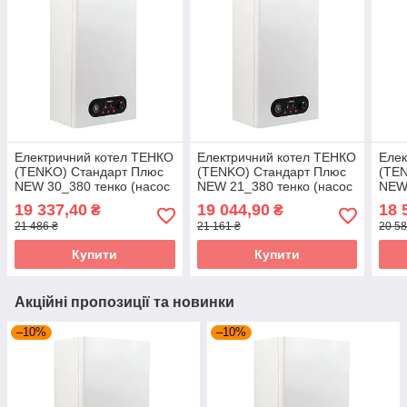
Електричний котел ТЕНКО
Електричний котел ТЕНКО
Елек
(TENKO) Стандарт Плюс
(TENKO) Стандарт Плюс
(TE
NEW 30_380 тенко (насос
NEW 21_380 тенко (насос
NEW 
+ розшир. бак + група
+ розшир. бак + група
(нас
19 337,40
19 044,90
18 
₴
₴
безпеки)
безпеки)
груп
21 486 ₴
21 161 ₴
20 58
Купити
Купити
Акційні пропозиції та новинки
–10%
–10%