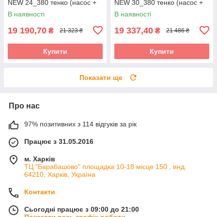
NEW 24_380 тенко (насос +
NEW 30_380 тенко (насос +
розшир. бак + група безпеки)
розшир. бак + група безпеки)
В наявності
В наявності
19 190,70
19 337,40
₴
₴
21 323 ₴
21 486 ₴
Купити
Купити
Показати ще
Про нас
97% позитивних з 114 відгуків за рік
Працює з 31.05.2016
м. Харків
ТЦ "Барабашово" площадка 10-18 місце 150 , инд.
64210, Харків, Україна
Контакти
Сьогодні працює з 09:00 до 21:00
Показати весь графік роботи