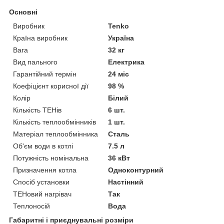
Основні
Виробник
Tenko
Країна виробник
Україна
Вага
32 кг
Вид пального
Електрика
Гарантійний термін
24 міс
Коефіцієнт корисної дії
98 %
Колір
Білий
Кількість ТЕНів
6 шт.
Кількість теплообмінників
1 шт.
Матеріал теплообмінника
Сталь
Об'єм води в котлі
7.5 л
Потужність номінальна
36 кВт
Призначення котла
Одноконтурний
Спосіб установки
Настінний
ТЕНовий нагрівач
Так
Теплоносій
Вода
Габаритні і приєднувальні розміри