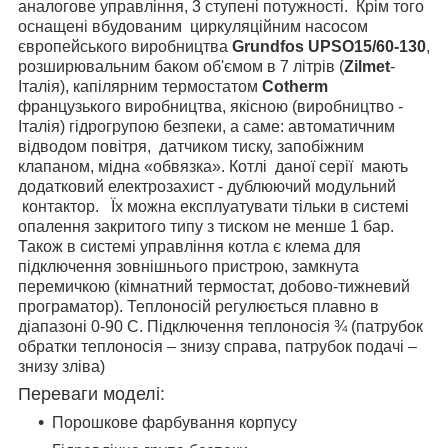
аналогове управління, 3 ступені потужності. Крім того
оснащені вбудованим циркуляційним насосом
європейського виробництва
Grundfos UPSO15/60-130
,
розширювальним баком об'ємом в 7 літрів (
Zilmet
-
Італія), капілярним термостатом
Cotherm
французького виробництва, якісною (виробництво -
Італія) гідрогрупою безпеки, а саме: автоматичним
відводом повітря, датчиком тиску, запобіжним
клапаном, мідна «обвязка». Котлі даної серії мають
додатковий електрозахист - дублюючий модульний
контактор. Їх можна експлуатувати тільки в системі
опалення закритого типу з тиском не менше 1 бар.
Також в системі управління котла є клема для
підключення зовнішнього пристрою, замкнута
перемичкою (кімнатний термостат, добово-тижневий
програматор). Теплоносій регулюється плавно в
діапазоні 0-90 С. Підключення теплоносія ¾ (патрубок
обратки теплоносія – знизу справа, патрубок подачі –
знизу зліва)
Переваги моделі:
Порошкове фарбування корпусу