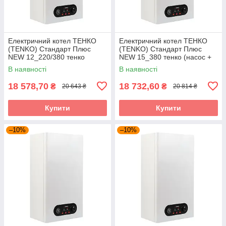
Електричний котел ТЕНКО
Електричний котел ТЕНКО
(TENKO) Стандарт Плюс
(TENKO) Стандарт Плюс
NEW 12_220/380 тенко
NEW 15_380 тенко (насос +
(насос + розшир. бак + група
розшир. бак + група безпеки)
В наявності
В наявності
безпеки)
18 578,70
18 732,60
₴
₴
20 643 ₴
20 814 ₴
Купити
Купити
–10%
–10%