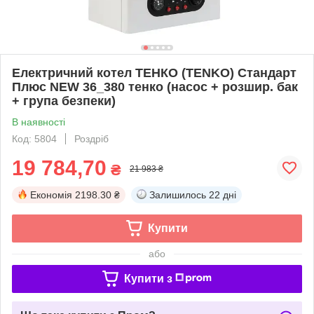
Електричний котел ТЕНКО (TENKO) Стандарт
Плюс NEW 36_380 тенко (насос + розшир. бак
+ група безпеки)
В наявності
Код: 5804
Роздріб
19 784,70
₴
21 983 ₴
Економія
2198.30 ₴
Залишилось
22 дні
Купити
або
Купити з