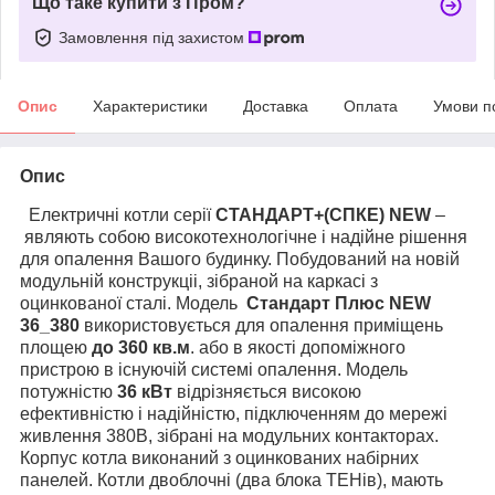
Що таке купити з Пром?
Замовлення під захистом
Опис
Характеристики
Доставка
Оплата
Умови п
Опис
Електричні котли серії
СТАНДАРТ+(СПКЕ) NEW
–
являють собою високотехнологічне і надійне рішення
для опалення Вашого будинку. Побудований на новій
модульній конструкціі, зібраной на каркасі з
оцинкованої сталі. Модель
Cтандарт Плюс NEW
36_380
використовується для опалення приміщень
площею
до 360 кв.м
. або в якості допоміжного
пристрою в існуючій системі опалення. Модель
потужністю
36 кВт
відрізняється високою
ефективністю і надійністю, підключенням до мережі
живлення 380В, зібрані на модульних контакторах.
Корпус котла виконаний з оцинкованих набірних
панелей. Котли двоблочні (два блока ТЕНів), мають