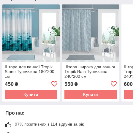
Штора для ванної Tropik
Штора широка для ванної
Штор
Stone Туреччина 180*200
Tropik Rain Туреччина
Trop
см
240*200 см
240*
450
550
600
₴
₴
Купити
Купити
Про нас
97% позитивних з 114 відгуків за рік