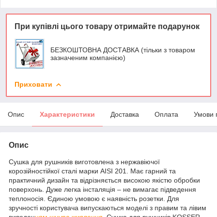
При купівлі цього товару отримайте подарунок
БЕЗКОШТОВНА ДОСТАВКА (тільки з товаром
зазначеним компанією)
Приховати
Опис
Характеристики
Доставка
Оплата
Умови 
Опис
Сушка для рушників виготовлена з нержавіючої
корозійностійкої сталі марки AISI 201. Має гарний та
практичний дизайн та відрізняється високою якістю обробки
поверхонь. Дуже легка інсталяція – не вимагає підведення
теплоносія. Єдиною умовою є наявність розетки. Для
зручності користувача випускаються моделі з правим та лівим
виведен
ням шнура живлення.
Сушка для рушників KOSSER