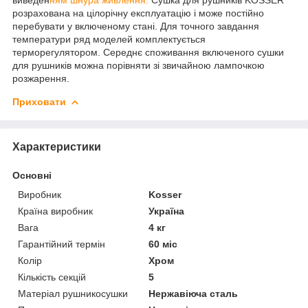
розрахована на цілорічну експлуатацію і може постійно
перебувати у включеному стані. Для точного завдання
температури ряд моделей комплектується
терморегулятором. Середнє споживання включеного сушки
для рушників можна порівняти зі звичайною лампочкою
розжарення.
Приховати
Характеристики
Основні
Виробник
Kosser
Країна виробник
Україна
Вага
4 кг
Гарантійний термін
60 міс
Колір
Хром
Кількість секцій
5
Матеріал рушникосушки
Нержавіюча сталь