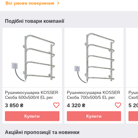
Всі умови повернення
Подібні товари компанії
Рушникосушарка KOSSER
Рушникосушарка KOSSER
Руш
Скоба 600х500/4 ЕL рег.
Скоба 700х500/5 ЕL рег.
Скоб
3 850
4 320
5 2
₴
₴
Купити
Купити
Акційні пропозиції та новинки