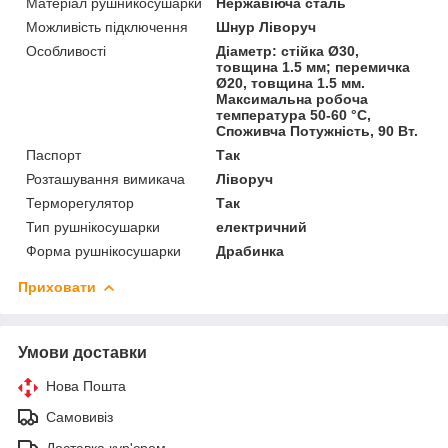
Матеріал рушникосушарки
Нержавіюча сталь
Можливість підключення
Шнур Ліворуч
Особливості
Діаметр: стійка Ø30,
товщина 1.5 мм; перемичка
Ø20, товщина 1.5 мм.
Максимальна робоча
температура 50-60 °C,
Споживча Потужність, 90 Вт.
Паспорт
Так
Розташування вимикача
Ліворуч
Терморегулятор
Так
Тип рушнікосушарки
електричний
Форма рушнікосушарки
Драбинка
Приховати
Умови доставки
Нова Пошта
Самовивіз
Доставка кур'єром