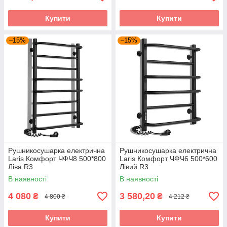
Купити
Купити
–15%
–15%
Рушникосушарка електрична
Рушникосушарка електрична
Laris Комфорт ЧФЧ8 500*800
Laris Комфорт ЧФЧ6 500*600
Ліва R3
Лівий R3
В наявності
В наявності
4 080
3 580,20
₴
₴
4 800 ₴
4 212 ₴
Купити
Купити