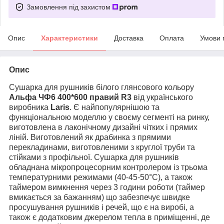
Замовлення під захистом
Опис
Характеристики
Доставка
Оплата
Умови 
Опис
Сушарка для рушників білого глянсового кольору
Альфа
ЧФ6 400*600 правий R3
від українського
виробника
Laris
. Є найпопулярнішою та
функціональною моделлю у своєму сегменті на ринку,
виготовлена в лаконічному дизайні чітких і прямих
ліній. Виготовлений як драбинка з прямими
перекладинами, виготовленими з круглої труби та
стійками з профільної. Сушарка для рушників
обладнана мікропроцесорним контролером із трьома
температурними режимами (40-45-50
°C)
, а також
таймером вимкнення через 3 години роботи (таймер
вмикається за бажанням) що забезпечує швидке
просушування рушників і речей, що є на виробі, а
також є додатковим джерелом тепла в приміщенні, де