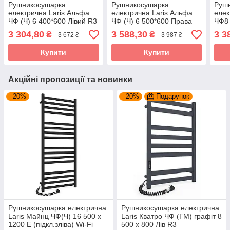
Рушникосушарка
Рушникосушарка
Руш
електрична Laris Альфа
електрична Laris Альфа
елек
ЧФ (Ч) 6 400*600 Лівий R3
ЧФ (Ч) 6 500*600 Права
ЧФ8 
R3
3 304,80
3 588,30
3 3
₴
₴
3 672 ₴
3 987 ₴
Купити
Купити
Акційні пропозиції та новинки
–20%
–20%
Подарунок
Pушникосушарка електрична
Рушникосушарка електрична
Laris Майнц ЧФ(Ч) 16 500 х
Laris Кватро ЧФ (ГМ) графіт 8
1200 Е (підкл.зліва) Wi-Fi
500 х 800 Лів R3