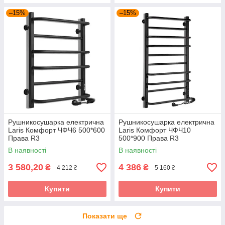
–15%
–15%
Рушникосушарка електрична
Рушникосушарка електрична
Laris Комфорт ЧФЧ6 500*600
Laris Комфорт ЧФЧ10
Права R3
500*900 Права R3
В наявності
В наявності
3 580,20
4 386
₴
₴
4 212 ₴
5 160 ₴
Купити
Купити
Показати ще