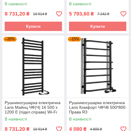
В наявності
В наявності
8 731,20
5 793,60
₴
₴
10 914 ₴
7 242 ₴
Купити
Купити
–20%
–15%
Pушникосушарка електрична
Рушникосушарка електрична
Laris Майнц ЧФ(Ч) 16 500 х
Laris Комфорт ЧФЧ8 500*800
1200 Е (підкл.справа) Wi-Fi
Права R3
В наявності
В наявності
8 731,20
4 080
₴
₴
10 914 ₴
4 800 ₴