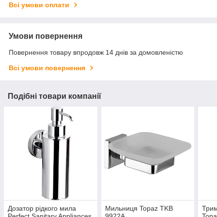
Всі умови оплати
Умови повернення
Повернення товару впродовж 14 днів за домовленістю
Всі умови повернення
Подібні товари компанії
Дозатор рідкого мила
Мильниця Topaz TKB
Трим
Perfect Sanitary Appliances
9922A
Topa