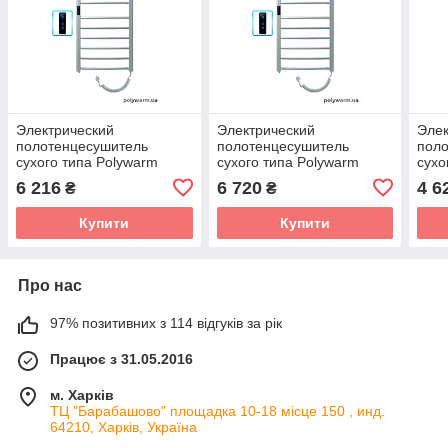
Электрический
Электрический
Элек
полотенцесушитель
полотенцесушитель
пол
сухого типа Polywarm
сухого типа Polywarm
сухо
EG11/55 Sensor Wi-Fi
EG11/65 Sensor Wi-Fi
EG5/
6 216
6 720
4 6
₴
₴
Купити
Купити
Про нас
97% позитивних з 114 відгуків за рік
Працює з 31.05.2016
м. Харків
ТЦ "Барабашово" площадка 10-18 місце 150 , инд.
64210, Харків, Україна