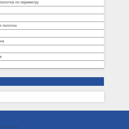
 полотна по периметру
е полотно
дна
е