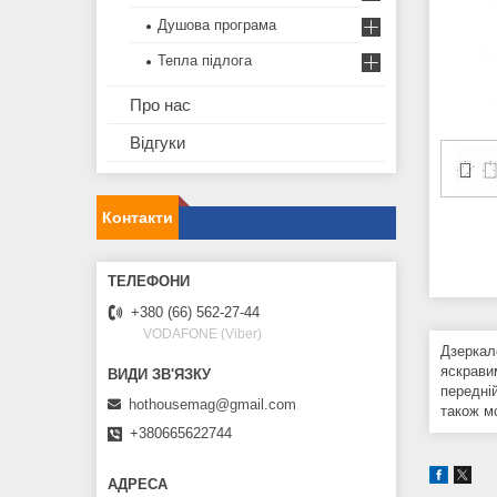
Душова програма
Тепла підлога
Про нас
Відгуки
Контакти
+380 (66) 562-27-44
VODAFONE (Viber)
Дзеркал
яскравим
передній
hothousemag@gmail.com
також м
+380665622744