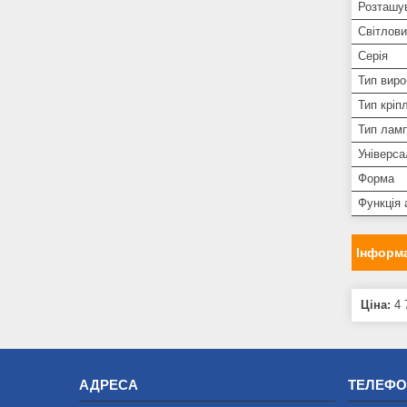
Розташув
Світлови
Серія
Тип виро
Тип кріп
Тип ламп
Універса
Форма
Функція 
Інформа
Ціна:
4 