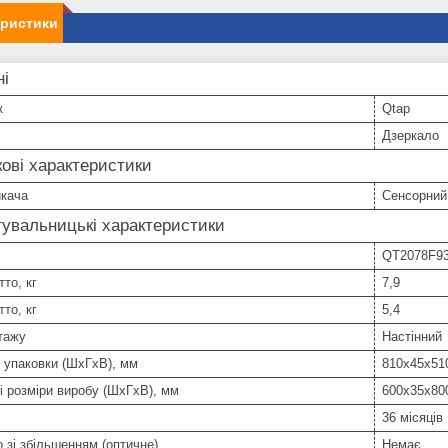
еристики
ні
к
Qtap
Дзеркало
ові характеристики
икача
Сенсорний
увальницькі характеристики
QT2078F9
тто, кг
7,9
тто, кг
5,4
тажу
Настінний
 упаковки (ШхГхВ), мм
810х45х51
і розміри виробу (ШхГхВ), мм
600х35х80
36 місяців
 зі збільшенням (оптичне)
Немає