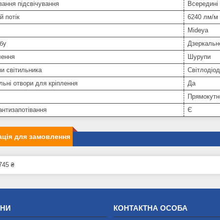
ання підсвічування
Всередині
й потік
6240 лм/м
Mideya
бу
Дзеркальн
лення
Шурупи
и світильника
Світлодіо
льні отвори для кріплення
Да
Прямокутн
антизапотівання
Є
ція для замовлення
745 ₴