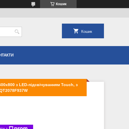
Кошик
Кошик
НТАКТИ
600х800 з LED-підсвічуванням Touch, з
 QT2078F937W
ти з