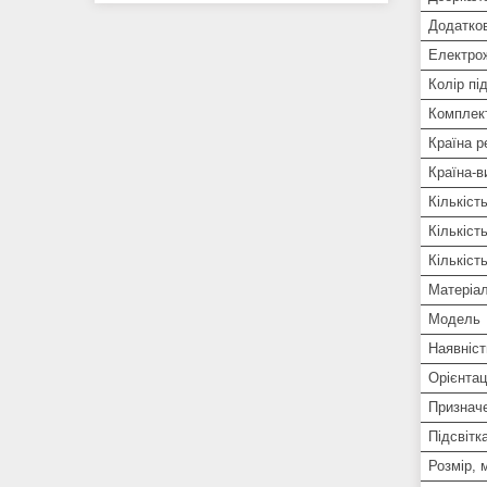
Додатков
Електро
Колір пі
Комплек
Країна р
Країна-в
Кількіст
Кількіст
Кількіст
Матеріа
Мoдель
Наявніст
Орієнтац
Признач
Підсвітк
Розмір, 