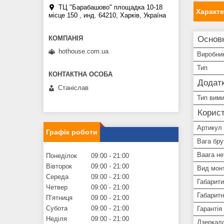
ТЦ "Барабашово" площадка 10-18
Характ
місце 150 , инд. 64210, Харків, Україна
Основ
hothouse.com.ua
Виробни
Тип
Додатк
Станіслав
Тип вим
Корист
Артикул
Графік роботи
Вага бру
Ваага не
Понеділок
09:00
21:00
Вівторок
09:00
21:00
Вид мон
Середа
09:00
21:00
Габарити
Четвер
09:00
21:00
Габаритн
Пʼятниця
09:00
21:00
Субота
09:00
21:00
Гарантія
Неділя
09:00
21:00
Дзеркало