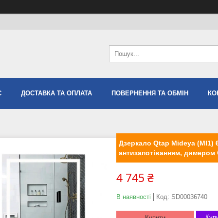
С
ДОСТАВКА ТА ОПЛАТА
ПОВЕРНЕННЯ ТА ОБМІН
КО
Дзеркало Qtap Mideya (MI1) 
антизапотіванням, димером
4 745 ₴
В наявності
Код:
SD00036740
Купи
Купити