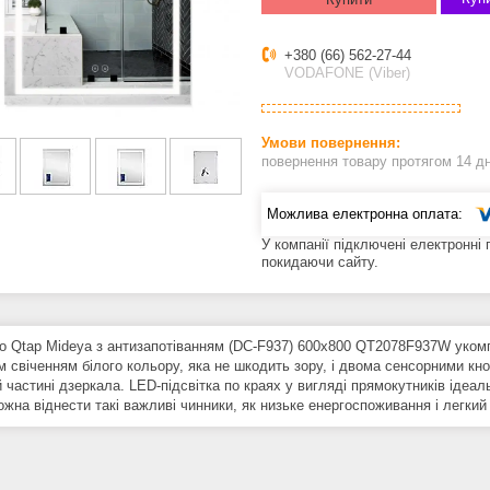
+380 (66) 562-27-44
VODAFONE (Viber)
повернення товару протягом 14 д
У компанії підключені електронні
покидаючи сайту.
о Qtap Mideya з антизапотіванням (DC-F937) 600х800 QT2078F937W укомп
 свіченням білого кольору, яка не шкодить зору, і двома сенсорними кно
 частині дзеркала. LED-підсвітка по краях у вигляді прямокутників ідеа
ожна віднести такі важливі чинники, як низьке енергоспоживання і легкий