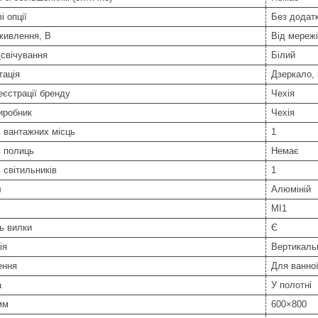
і опції
Без додатк
живлення, В
Від мережі
дсвічування
Білий
тація
Дзеркало, 
еєстрації бренду
Чехія
иробник
Чехія
ь вантажних місць
1
ь полиць
Немає
ь світильників
1
л
Алюміній
MI1
ь вилки
Є
ія
Вертикаль
ення
Для ванної
а
У полотні
мм
600×800