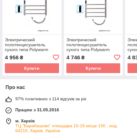
Электрический
Электрический
Элек
полотенцесушитель
полотенцесушитель
пол
сухого типа Polywarm
сухого типа Polywarm
сухо
EU5/65 Sensor Wi-Fi
EU6/45 Sensor Wi-Fi
EU6/
4 956
4 746
4 8
₴
₴
Купити
Купити
Про нас
97% позитивних з 114 відгуків за рік
Працює з 31.05.2016
м. Харків
ТЦ "Барабашово" площадка 10-18 місце 150 , инд.
64210, Харків, Україна