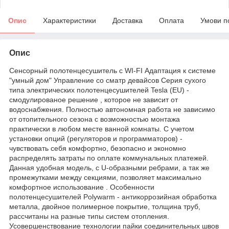
Опис
Характеристики
Доставка
Оплата
Умови п
Опис
Сенсорный полотенцесушитель с WI-FI Адаптация к системе
"умный дом" Управление со сматр девайсов Серия сухого
типа электрических полотенцесушителей Tesla (EU) -
смодулированое решение , которое не зависит от
водоснабжения. Полностью автономная работа не зависимо
от отопительного сезона с возможностью монтажа
практически в любом месте ванной комнаты. С учетом
установки опций (регуляторов и программаторов) -
чувствовать себя комфортно, безопасно и экономно
распределять затраты по оплате коммунальных платежей.
Данная удобная модель, с U-образными ребрами, а так же
промежутками между секциями, позволяет максимально
комфортное использование . Особенности
полотенцесушителей Polywarm - антикоррозийная обработка
металла, двойное полимерное покрытие, толщина труб,
рассчитаны на разные типы систем отопления.
Усовершенствование технологии пайки соединительных швов