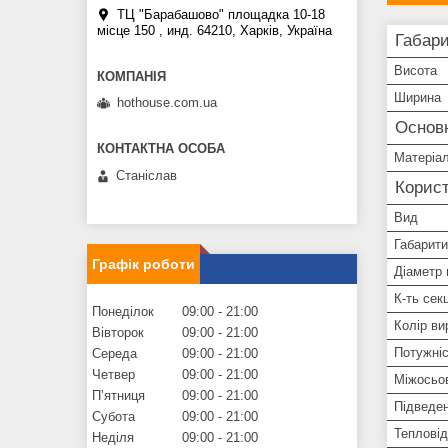
ТЦ "Барабашово" площадка 10-18
місце 150 , инд. 64210, Харків, Україна
Габари
Висота
Ширина
hothouse.com.ua
Основ
Матеріа
Станіслав
Корист
Вид
Габарити
Графік роботи
Діаметр
К-ть секц
Понеділок
09:00
21:00
Колір ви
Вівторок
09:00
21:00
Потужніс
Середа
09:00
21:00
Четвер
09:00
21:00
Міжосьов
Пʼятниця
09:00
21:00
Підведе
Субота
09:00
21:00
Теплові
Неділя
09:00
21:00