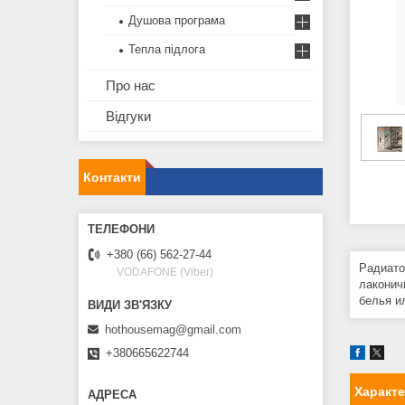
Душова програма
Тепла підлога
Про нас
Відгуки
Контакти
+380 (66) 562-27-44
Радиато
VODAFONE (Viber)
лаконич
белья и
hothousemag@gmail.com
+380665622744
Характ