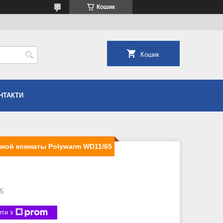
Кошик
Кошик
НТАКТИ
нной комнаты Polywarm WD11/65
5
ти з