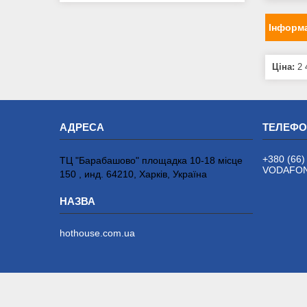
Інформа
Ціна:
2 
+380 (66)
ТЦ "Барабашово" площадка 10-18 місце
VODAFONE
150 , инд. 64210, Харків, Україна
hothouse.com.ua