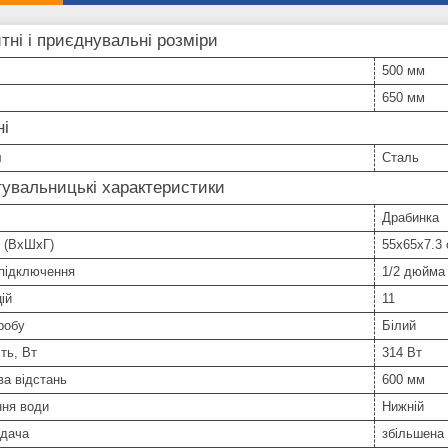
тні і приєднувальні розміри
500 мм
650 мм
ні
л
Сталь
увальницькі характеристики
Драбинка
 (ВхШхГ)
55х65х7.3
 підключення
1/2 дюйма
ій
11
робу
Білий
ть, Вт
314 Вт
а відстань
600 мм
ння води
Нижній
ддача
збільшена