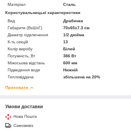
Матеріал
Сталь
Користувальницькі характеристики
Вид
Драбинка
Габарити (ВхШхГ)
70х65х7.3 см
Діаметр підключення
1/2 дюйма
К-ть секцій
13
Колір виробу
Білий
Потужність, Вт
386 Вт
Міжосьова відстань
600 мм
Підведення води
Нижній
Тепловіддача
збільшена на 20%
Приховати
Умови доставки
Нова Пошта
Самовивіз