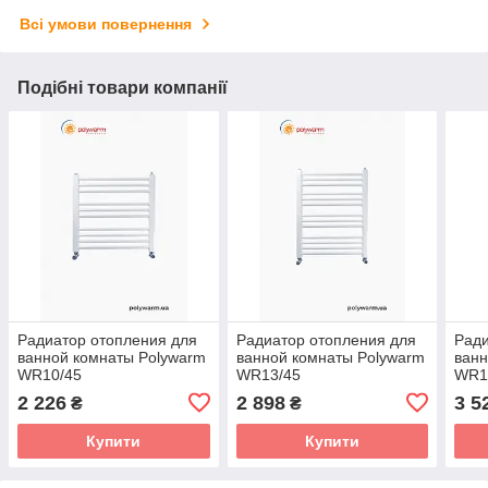
Всі умови повернення
Подібні товари компанії
Радиатор отопления для
Радиатор отопления для
Ради
ванной комнаты Polywarm
ванной комнаты Polywarm
ванн
WR10/45
WR13/45
WR1
2 226
2 898
3 5
₴
₴
Купити
Купити