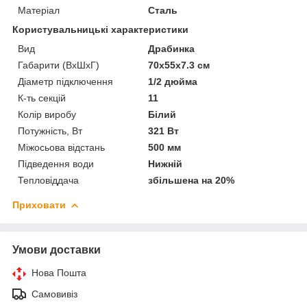
Матеріал
Сталь
Користувальницькі характеристики
Вид
Драбинка
Габарити (ВхШхГ)
70х55х7.3 см
Діаметр підключення
1/2 дюйма
К-ть секцій
11
Колір виробу
Білий
Потужність, Вт
321 Вт
Міжосьова відстань
500 мм
Підведення води
Нижній
Тепловіддача
збільшена на 20%
Приховати
Умови доставки
Нова Пошта
Самовивіз