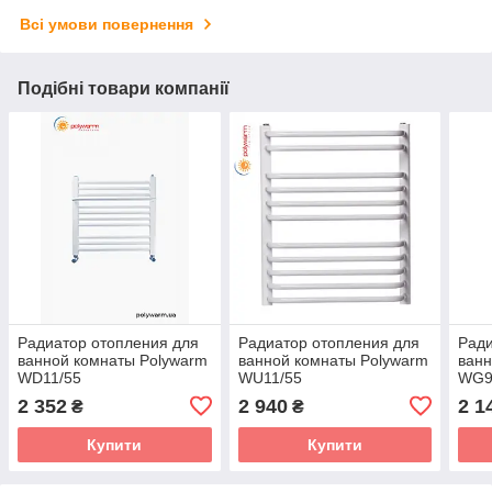
Всі умови повернення
Подібні товари компанії
Радиатор отопления для
Радиатор отопления для
Ради
ванной комнаты Polywarm
ванной комнаты Polywarm
ванн
WD11/55
WU11/55
WG9
2 352
2 940
2 1
₴
₴
Купити
Купити