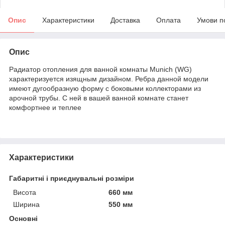
Опис
Характеристики
Доставка
Оплата
Умови п
Опис
Радиатор отопления для ванной комнаты Munich (WG)
характеризуется изящным дизайном. Ребра данной модели
имеют дугообразную форму с боковыми коллекторами из
арочной трубы. С ней в вашей ванной комнате станет
комфортнее и теплее
Характеристики
Габаритні і приєднувальні розміри
Висота
660 мм
Ширина
550 мм
Основні