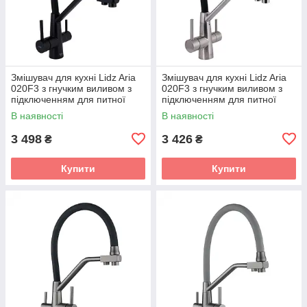
Змішувач для кухні Lidz Aria
Змішувач для кухні Lidz Aria
020F3 з гнучким виливом з
020F3 з гнучким виливом з
підключенням для питної
підключенням для питної
води (k35)
води (k35)
В наявності
В наявності
LDARI020F3BLA39212 Black
LDARI020F3BNK37647 Black /
Matt
Nickel
3 498
3 426
₴
₴
Купити
Купити