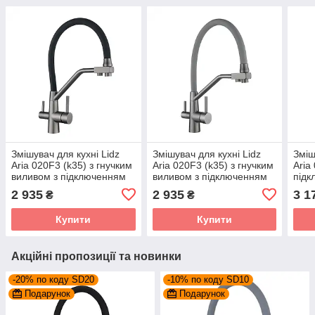
Змішувач для кухні Lidz
Змішувач для кухні Lidz
Зміш
Aria 020F3 (k35) з гнучким
Aria 020F3 (k35) з гнучким
Aria
виливом з підключенням
виливом з підключенням
підк
для питної води
для питної води
вод
2 935
2 935
3 1
₴
₴
LDARI020F3BGRP49568
LDARI020F3GGRP49569
LDA
Graphite/Black
Graphite/Grey
Grap
Купити
Купити
Акційні пропозиції та новинки
-20% по коду SD20
-10% по коду SD10
Подарунок
Подарунок