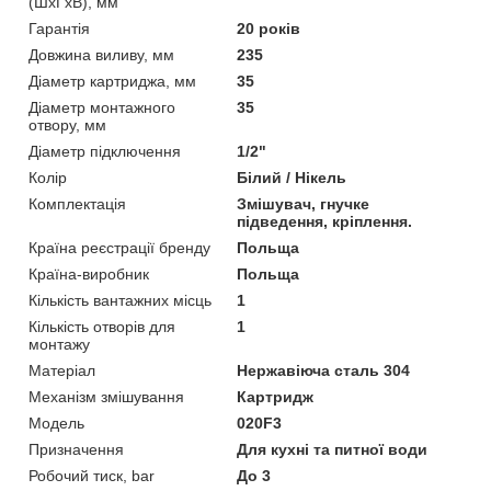
(ШхГхВ), мм
Гарантія
20 років
Довжина виливу, мм
235
Діаметр картриджа, мм
35
Діаметр монтажного
35
отвору, мм
Діаметр підключення
1/2"
Колір
Білий / Нікель
Комплектація
Змішувач, гнучке
підведення, кріплення.
Країна реєстрації бренду
Польща
Країна-виробник
Польща
Кількість вантажних місць
1
Кількість отворів для
1
монтажу
Матеріал
Нержавіюча сталь 304
Механізм змішування
Картридж
Мoдель
020F3
Призначення
Для кухні та питної води
Робочий тиск, bar
До 3