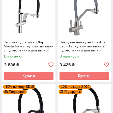
Змішувач для кухні Qtap
Змішувач для кухні Lidz Aria
Vlasta New з гнучким виливом
020F3 з гнучким виливом з
з підключенням для питної
підключенням для питної
води QTVLA364CRM45648
води (k35)
В наявності
В наявності
Chrome
LDARI020F3GNK39211 Grey /
Nickel
3 886
3 426
₴
₴
Купити
Купити
-10% по коду SD10
-10% по коду SD10
Подарунок
Подарунок