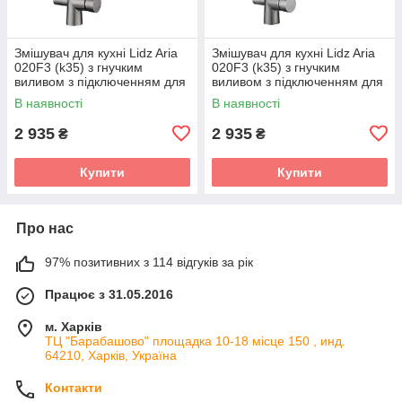
Змішувач для кухні Lidz Aria
Змішувач для кухні Lidz Aria
020F3 (k35) з гнучким
020F3 (k35) з гнучким
виливом з підключенням для
виливом з підключенням для
питної води
питної води
В наявності
В наявності
LDARI020F3BGRP49568
LDARI020F3GGRP49569
Graphite/Black
Graphite/Grey
2 935
2 935
₴
₴
Купити
Купити
Про нас
97% позитивних з 114 відгуків за рік
Працює з 31.05.2016
м. Харків
ТЦ "Барабашово" площадка 10-18 місце 150 , инд.
64210, Харків, Україна
Контакти