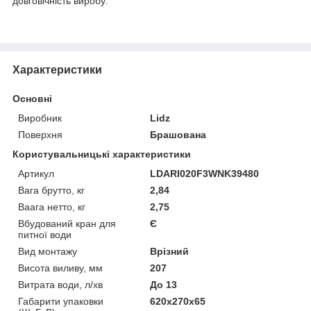
довговічність виробу.
Характеристики
Основні
Виробник
Lidz
Поверхня
Брашована
Користувальницькі характеристики
Артикул
LDARI020F3WNK39480
Вага брутто, кг
2,84
Ваага нетто, кг
2,75
Вбудований кран для
Є
питної води
Вид монтажу
Врізний
Висота виливу, мм
207
Витрата води, л/хв
До 13
Габарити упаковки
620х270х65