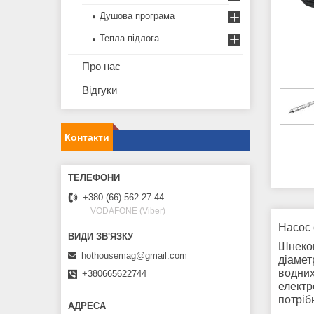
Душова програма
Тепла підлога
Про нас
Відгуки
Контакти
+380 (66) 562-27-44
VODAFONE (Viber)
Насос
Шнеко
hothousemag@gmail.com
діамет
водних
+380665622744
електр
потріб