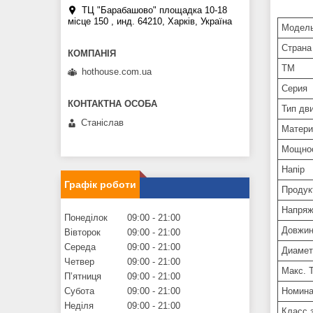
ТЦ "Барабашово" площадка 10-18
місце 150 , инд. 64210, Харків, Україна
Модел
Страна
ТМ
hothouse.com.ua
Серия
Тип дв
Станіслав
Матери
Мощно
Напір
Графік роботи
Продук
Напряж
Понеділок
09:00
21:00
Довжин
Вівторок
09:00
21:00
Середа
09:00
21:00
Диамет
Четвер
09:00
21:00
Макс. 
Пʼятниця
09:00
21:00
Номина
Субота
09:00
21:00
Неділя
09:00
21:00
Класс 