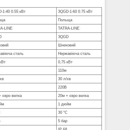
-1-40 0.55 кВт
3QGD-1-60 0.75 кВт
ьща
Польща
A-LINE
TATRA-LINE
D
3QGD
овий
Шнековий
авіюча сталь
Нержавіюча сталь
 кВт
0,75 кВт
110м
/хв
30 л/хв
220В
+ євро вилка
20м + євро вилка
йм
1 дюйм
C
30 °C
р
5 бар
IP 68