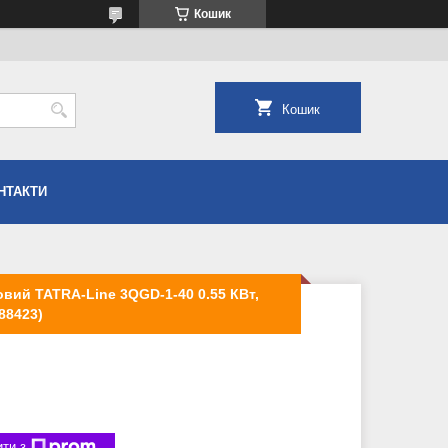
Кошик
Кошик
НТАКТИ
вий TATRA-Line 3QGD-1-40 0.55 КВт,
88423)
ти з