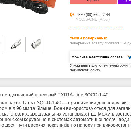
+380 (66) 562-27-44
VODAFONE (Viber)
повернення товару протягом 14 д
У компанії підключені електронні
покидаючи сайту.
 свердловинний шнековий TATRA-Line 3QGD-1-40
вий насос Татра
3QGD-1-40
— призначений для подачі чисто
ром від 90 мм та більше. Вони використовуються для загаль
 магістралях, зрошувальних установках і т.д. Можуть застос
онної схем керування в системах автоматичної подачі води.
но досягнути високих показників по напору при використанні