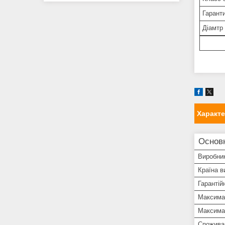
Гарант
Діамтр
Характ
Основ
Виробни
Країна в
Гарантій
Максима
Максима
Спожива