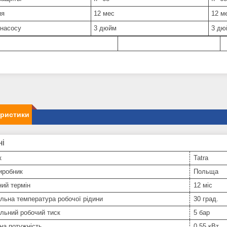
ия
12 мес
12 м
 насосу
3 дюйм
3 дю
еристики
ні
к
Tatra
иробник
Польща
ний термін
12 міс
льна температура робочої рідини
30 град.
льний робочий тиск
5 бар
на потужність
0.55 кВт