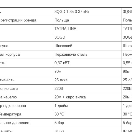
ь
3QGD-1-35 0.37 кВт
3QGD
 регистрации бренда
Польща
Пол
TATRA-LINE
TATR
3QGD
3QG
игуна
Шнековий
Шнек
ал корпуса
Нержавіюча сталь
Нерж
сть
0,37 кВТ
0,55
70м
90м
тивність
25 л/хв
25 л
ение сети
220В
220В
а кабелю
20м + євро вилка
20м 
р підключення
1 дюйм
1 дю
Температура
30 °C
30 °
льное давление
5 бар
5 ба
защиты
IP 68
IP 68