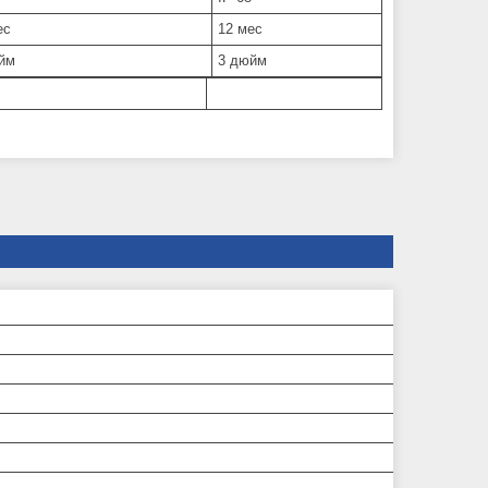
ес
12 мес
йм
3 дюйм