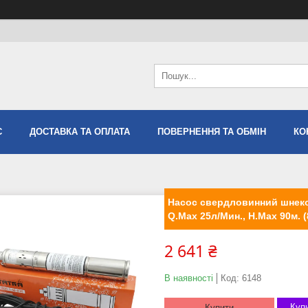
С
ДОСТАВКА ТА ОПЛАТА
ПОВЕРНЕННЯ ТА ОБМІН
КО
Насос свердловинний шнеко
Q.Max 25л/Мин., H.Max 90м. (
2 641 ₴
В наявності
Код:
6148
Купи
Купити