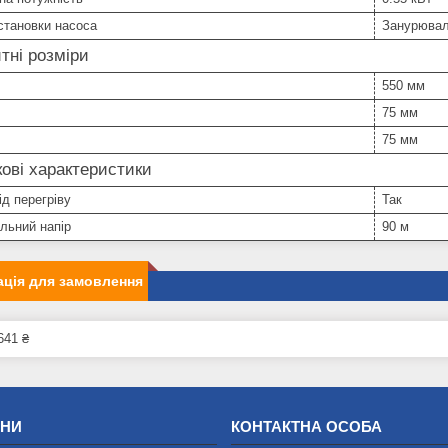
становки насоса
Занурюва
тні розміри
550 мм
75 мм
75 мм
ові характеристики
ід перегріву
Так
льний напір
90 м
ція для замовлення
641 ₴