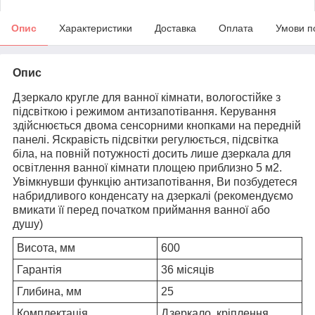
Опис
Характеристики
Доставка
Оплата
Умови п
Опис
Дзеркало кругле для ванної кімнати, вологостійке з
підсвіткою і режимом антизапотівання. Керування
здійснюється двома сенсорними кнопками на передній
панелі. Яскравість підсвітки регулюється, підсвітка
біла, на повній потужності досить лише дзеркала для
освітлення ванної кімнати площею приблизно 5 м2.
Увімкнувши функцію антизапотівання, Ви позбудетеся
набридливого конденсату на дзеркалі (рекомендуємо
вмикати її перед початком приймання ванної або
душу)
Висота, мм
600
Гарантія
36 місяців
Глибина, мм
25
Комплектація
Дзеркало, кріплення.