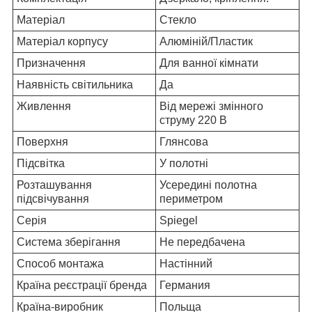
Матеріал
Стекло
Матеріал корпусу
Алюміній/Пластик
Призначення
Для ванної кімнати
Наявність світильника
Да
Живлення
Від мережі змінного
струму 220 В
Поверхня
Глянсова
Підсвітка
У полотні
Розташування
Усередині полотна
підсвічування
периметром
Серія
Spiegel
Система зберігання
Не передбачена
Способ монтажа
Настінний
Країна реєстрації бренда
Германия
Країна-виробник
Польща