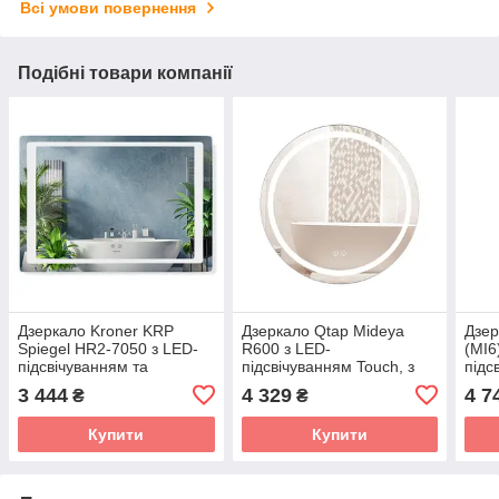
Всі умови повернення
Подібні товари компанії
Дзеркало Kroner KRP
Дзеркало Qtap Mideya
Дзер
Spiegel HR2-7050 з LED-
R600 з LED-
(MI6
підсвічуванням та
підсвічуванням Touch, з
підс
антизапітнінням
антизапотіванням,
анти
3 444
4 329
4 7
₴
₴
димером QT2078F803W
диме
QT2
Купити
Купити