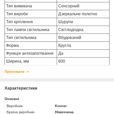
Тип вимикача
Сенсорний
Тип вироби
Дзеркальне полотно
Тип кріплення
Шурупи
Тип лампи світильника
Світлодіодна
Тип світильника
Вбудований
Форма
Кругла
Функція антизапотівання
Да
Ширина, мм
600
Приховати
Характеристики
Основні
Виробник
Kroner
Країна виробник
Німеччина