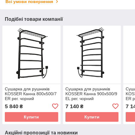
Всі умови повернення
Подібні товари компанії
Сушарка для рушників
Сушарка для рушників
Суша
KOSSER Канна 800х500/7
KOSSER Канна 900х500/9
KOS
ЕR рег. чорний
EL рег. чорний
ЕR р
5 840
7 140
7 1
₴
₴
Купити
Купити
Акційні пропозиції та новинки