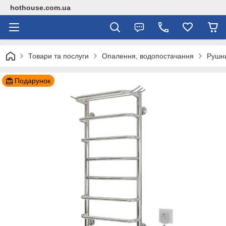
hothouse.com.ua
Товари та послуги
Опалення, водопостачання
Рушн
Подарунок