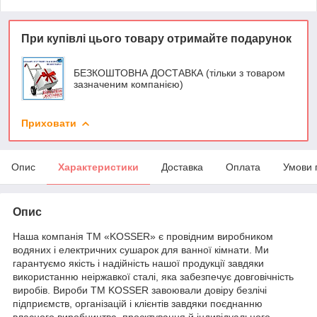
При купівлі цього товару отримайте подарунок
БЕЗКОШТОВНА ДОСТАВКА (тільки з товаром
зазначеним компанією)
Приховати
Опис
Характеристики
Доставка
Оплата
Умови 
Опис
Наша компанія ТМ «KOSSER» є провідним виробником
водяних і електричних сушарок для ванної кімнати. Ми
гарантуємо якість і надійність нашої продукції завдяки
використанню неіржавкої сталі, яка забезпечує довговічність
виробів. Вироби ТМ KOSSER завоювали довіру безлічі
підприємств, організацій і клієнтів завдяки поєднанню
власного виробництва, проєктування й індивідуального