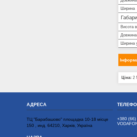
Довжина
Ширина
Габари
Висота в
Довжина
Ширина 
Інформа
Ціна:
2 
+380 (66)
ТЦ "Барабашово" площадка 10-18 місце
VODAFONE
150 , инд. 64210, Харків, Україна