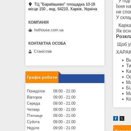
У підг
ТЦ "Барабашово" площадка 10-18
Їхня н
місце 150 , инд. 64210, Харків, Україна
не спо
У скла
Каркас
hothouse.com.ua
Як осн
Розкл
Щоб ун
Станіслав
ХАРА
Ви
Ти
Ка
Ос
Графік роботи
М
Бi
Понеділок
09:00
21:00
Ма
Вівторок
09:00
21:00
Ко
Середа
09:00
21:00
Четвер
09:00
21:00
Пʼятниця
09:00
21:00
Субота
09:00
21:00
Неділя
09:00
21:00