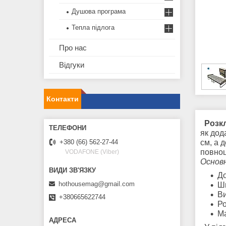
Душова програма
Тепла підлога
Про нас
Відгуки
Контакти
Розкл
як дод
см, а 
+380 (66) 562-27-44
повноц
VODAFONE (Viber)
Основ
Д
hothousemag@gmail.com
Ш
Ви
+380665622744
Ро
Ма