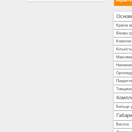
Характ
Основ
Країна в
Вікова г
Комплек
Кількіст
Максима
Наповню
Ортопеди
Покриття
Товщина
Компле
Бильце у
Габари
Висота