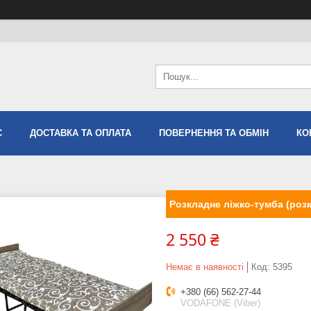
С
ДОСТАВКА ТА ОПЛАТА
ПОВЕРНЕННЯ ТА ОБМІН
КО
Розкладне ліжко-тумба (роз
2 550 ₴
Немає в наявності
Код:
5395
+380 (66) 562-27-44
VODAFONE (Viber)