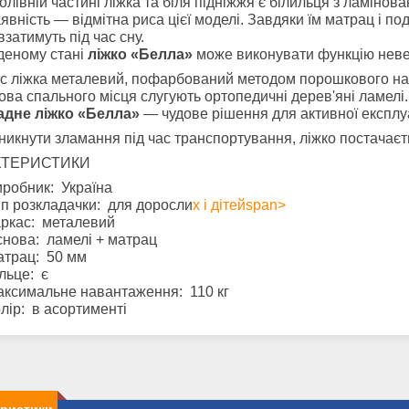
олівній частині ліжка та біля підніжжя є білильця з ламінов
аявність — відмітна риса цієї моделі. Завдяки їм матрац і п
взатимуть під час сну.
деному стані
ліжко «Белла»
може виконувати функцію неве
 ліжка металевий, пофарбований методом порошкового на
ова спального місця слугують ортопедичні дерев'яні ламелі.
адне ліжко «Белла»
— чудове рішення для активної експлуат
икнути зламання під час транспортування, ліжко постачаєт
КТЕРИСТИКИ
робник: Україна
п розкладачки: для доросли
х і дітейspan>
ркас: металевий
нова: ламелі + матрац
атрац: 50 мм
льце: є
ксимальне навантаження: 110 кг
лір: в асортименті