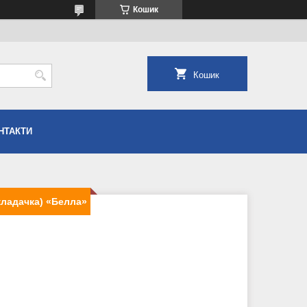
Кошик
Кошик
НТАКТИ
кладачка) «Белла»