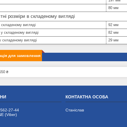
197 мм
80 мм
тні розміри в складеному вигляді
 складеному вигляді
92 мм
 у складеному вигляді
82 мм
у складеному вигляді
29 мм
ція для замовлення
550 ₴
 562-27-44
Станіслав
 (Viber)