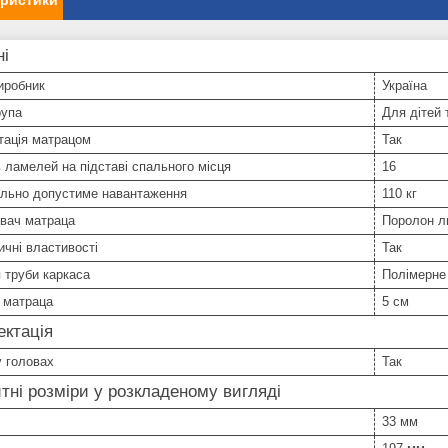
еристики
ні
иробник
Україна
рупа
Для дітей 
тація матрацом
Так
ь ламелей на підставі спального місця
16
льно допустиме навантаження
110 кг
вач матраца
Поролон л
чні властивості
Так
 труби каркаса
Полімерне
 матраца
5 см
ктація
 головах
Так
тні розміри у розкладеному вигляді
33 мм