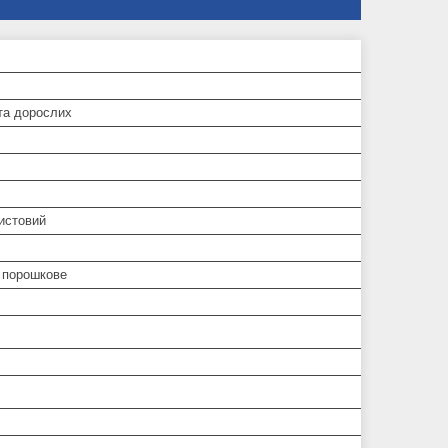
та дорослих
истовий
 порошкове