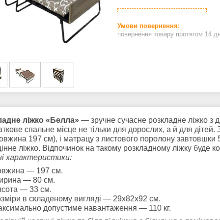
повернення товару протягом 14 д
адне ліжко «Белла»
— зручне сучасне розкладне ліжко з 
аткове спальне місце не тільки для дорослих, а й для дітей
довжина 197 см), і матрацу з листового поролону завтовшки
інне ліжко. Відпочинок на такому розкладному ліжку буде 
ні характеристики:
овжина — 197 см.
ирина — 80 см.
сота — 33 см.
зміри в складеному вигляді — 29х82х92 см.
ксимально допустиме навантаження — 110 кг.