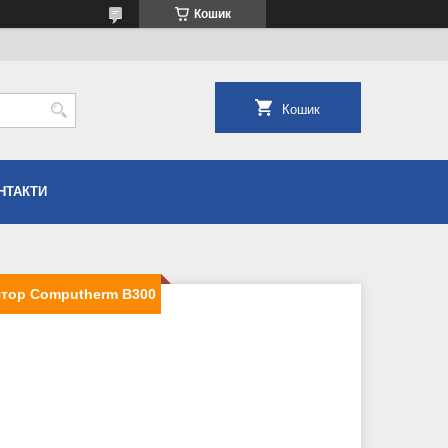
Кошик
Кошик
НТАКТИ
ятор Computherm B300