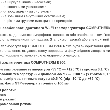
ання циркуляційними насосами;
ання сонячними установками;
вання зрошувальними системами;
ання зовнішнім і внутрішнім освітленням;
ання різними групами електричних пристроїв.
і особливості дротового Wi-Fi терморегулятора COMPUTHERM
вість за допомогою смартфона, планшета або настільного комп'юте
 опалювальними приладами. (Напримір: газовий або електричний ко
i терморегулятор COMPUTHERM B300 може бути використаний для 
ю опалення, які дають змогу переривати фазу вхідного ланцюга ж
тою/ нормально замкненою електричного ланцюга.
ні характеристики COMPUTHERM B300:
он вимірювання температури -55 °C — +125 °C (з кроком 0,1 °C)
ований температурний діапазон -55 °C — +100 °C (з кроком 0,1 
ь вимірювання температури ±0,5 °C (від -10 °C до +85 °C)
ик Час з NTP-сервера з точністю 100 мс
 роботи:
нено;
ий режим;
рамований режим.