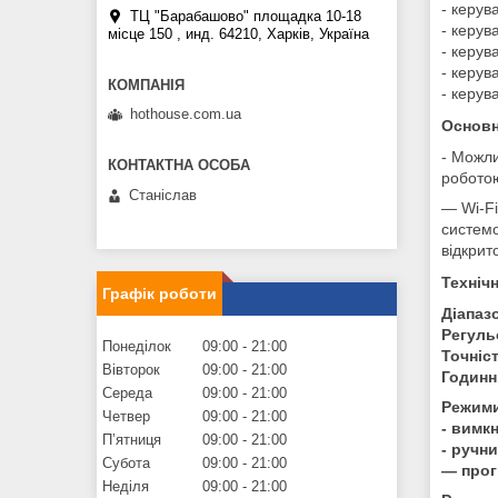
- керув
ТЦ "Барабашово" площадка 10-18
- керув
місце 150 , инд. 64210, Харків, Україна
- керу
- керув
- керув
hothouse.com.ua
Основн
- Можли
роботою
Станіслав
— Wi-F
системо
відкри
Техніч
Графік роботи
Діапаз
Регуль
Понеділок
09:00
21:00
Точніст
Вівторок
09:00
21:00
Годинн
Середа
09:00
21:00
Режими
Четвер
09:00
21:00
- вимк
Пʼятниця
09:00
21:00
- ручн
Субота
09:00
21:00
— прог
Неділя
09:00
21:00