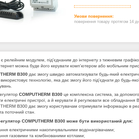
повернення товару протягом 14 д
є релейним модулем, під'єднаним до інтернету з тижневим графіко
нтернет можна буде його керувати комп'ютером або мобільним при
THERM B300
дає змогу швидко автоматизувати будь-який електрич
 використовує технологію, яка дає змогу його під'єднати до будь-як
увань.
егулятор
COMPUTHERM B300
це комплексна система, за допомогою
и електричні пристрої, а й керувати й регулювати все обладнання В
ERM B300 дає змогу користувачам отримувати інформацію в реальн
та поточний стан.
егулятор COMPUTHERM B300 може бути використаний для:
ання електричними накопичувальними водонагрівачами;
ання газовими та комбінованими котлами;