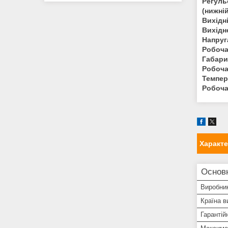
Регуль
(нижній
Вихідн
Вихідн
Напруг
Робоча 
Габарит
Робоча
Темпер
Робоча
Характ
Основ
Виробни
Країна в
Гарантій