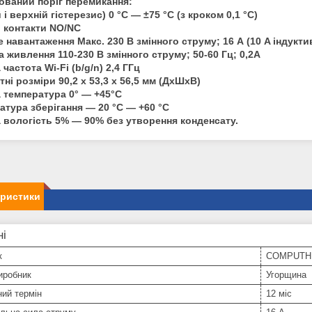
ований поріг перемикання:
 і верхній гістерезис) 0 °C — ±75 °C (з кроком 0,1 °C)
і контакти NO/NC
е навантаження Макс. 230 В змінного струму; 16 А (10 A індукти
а живлення 110-230 В змінного струму; 50-60 Гц; 0,2А
частота Wi-Fi (b/g/n) 2,4 ГГц
ні розміри 90,2 х 53,3 х 56,5 мм (ДхШхВ)
 температура 0° — +45°C
атура зберігання — 20 °C — +60 °C
 вологість 5% — 90% без утворення конденсату.
еристики
ні
к
COMPUTH
иробник
Угорщина
ний термін
12 міс