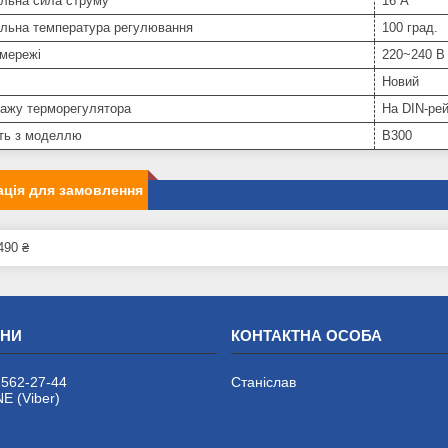
льна сила струму
16 А
льна температура регулювання
100 град.
 мережі
220~240 В
Новий
тажу терморегулятора
На DIN-ре
сть з моделлю
B300
ція для замовлення
490 ₴
 562-27-44
Станіслав
 (Viber)