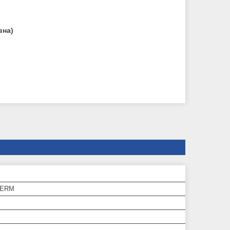
вна)
ERM