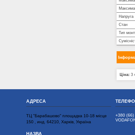
Максима
Максима
Напруга
Стан
Тип мон
Сумісні
Інформа
Ціна:
3 
+380 (66)
ТЦ "Барабашово" площадка 10-18 місце
VODAFONE
150 , инд. 64210, Харків, Україна