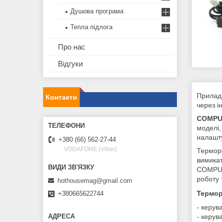
Душова програма
Тепла підлога
Про нас
Відгуки
Прилад 
Контакти
через і
COMPU
моделі,
налашт
+380 (66) 562-27-44
VODAFONE (Viber)
Термор
вимикат
COMPUTH
роботу 
hothousemag@gmail.com
Термор
+380665622744
- керув
- керув