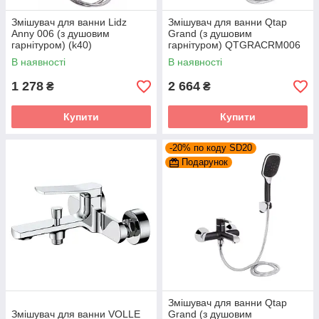
Змішувач для ванни Lidz
Змішувач для ванни Qtap
Anny 006 (з душовим
Grand (з душовим
гарнітуром) (k40)
гарнітуром) QTGRACRM006
LDANN006CRM35121
Chrome
В наявності
В наявності
Chrome
1 278
2 664
₴
₴
Купити
Купити
-20% по коду SD20
Подарунок
Змішувач для ванни Qtap
Змішувач для ванни VOLLE
Grand (з душовим