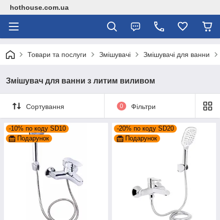
hothouse.com.ua
Товари та послуги
Змішувачі
Змішувачі для ванни
Змішувач для ванни з литим виливом
Сортування
0
Фільтри
-10% по коду SD10
-20% по коду SD20
Подарунок
Подарунок