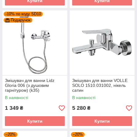
Купити
Купити
-10% по коду SD10
Подарунок
Змішувач для ванни Lidz
Змішувач для ванни VOLLE
Gloria 006 (з душовим
SOLO 1510.031002, нікель
гарнітуром) (k35)
сатин
LDGLO006CRM35118
В наявності
В наявності
Chrome
1 349
5 280
₴
₴
Купити
Купити
–20%
–20%