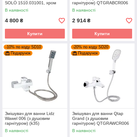
SOLO 1510.031001, хром
гарнітуром) QTGRABCR006
Chrome/Black
В наявності
В наявності
4 800
2 914
₴
₴
Купити
Купити
-10% по коду SD10
-20% по коду SD20
Подарунок
Подарунок
Змішувач для ванни Lidz
Змішувач для ванни Qtap
Wawel 006 (з душовим
Grand (з душовим
гарнітуром) (k35)
гарнітуром) QTGRAWCR006
LDWAW006WHI45398 White
Chrome/White
В наявності
В наявності