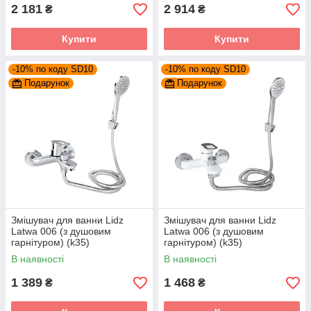
2 181
2 914
₴
₴
Купити
Купити
-10% по коду SD10
-10% по коду SD10
Подарунок
Подарунок
Змішувач для ванни Lidz
Змішувач для ванни Lidz
Latwa 006 (з душовим
Latwa 006 (з душовим
гарнітуром) (k35)
гарнітуром) (k35)
LDLAT006CRM45414 Chrome
LDLAT006WHI45424 White
В наявності
В наявності
1 389
1 468
₴
₴