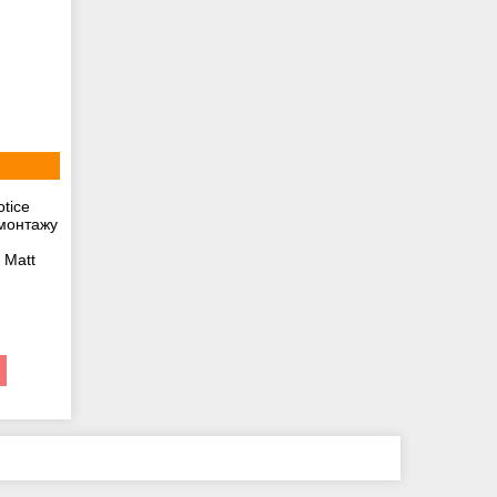
tice
 монтажу
 Matt