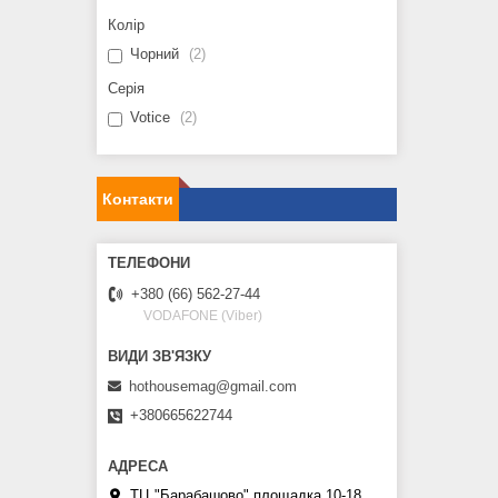
Колір
Чорний
2
Серія
Votice
2
Контакти
+380 (66) 562-27-44
VODAFONE (Viber)
hothousemag@gmail.com
+380665622744
ТЦ "Барабашово" площадка 10-18