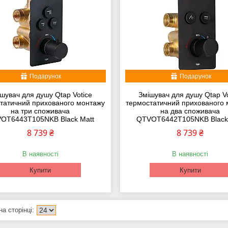
Подарунок
Подарунок
шувач для душу Qtap Votice
Змішувач для душу Qtap Vo
татичний прихованого монтажу
термостатичний прихованого
на три споживача
на два споживача
OT6443T105NKB Black Matt
QTVOT6442T105NKB Black
8 739 ₴
8 739 ₴
В наявності
В наявності
Купити
Купити