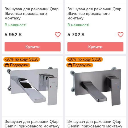
Змішувач для раковини Qtap
Змішувач для раковини Qtap
Slavonice прихованого
Slavonice прихованого
монтажу
монтажу
QTSLA273GMB45920
QTSLA273CRM45919
В наявності
В наявності
Gunmetal Black PVD
Chrome
5 952
5 702
₴
₴
Купити
Купити
-20% по коду SD20
-20% по коду SD20
Подарунок
Подарунок
Змішувач для раковини Qtap
Змішувач для раковини Qtap
Gemini прихованого монтажу
Gemini прихованого монтажу