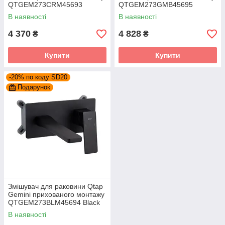
QTGEM273CRM45693
QTGEM273GMB45695
Chrome
Gunmetal Black PVD
В наявності
В наявності
4 370
4 828
₴
₴
Купити
Купити
-20% по коду SD20
Подарунок
Змішувач для раковини Qtap
Gemini прихованого монтажу
QTGEM273BLM45694 Black
Matt
В наявності