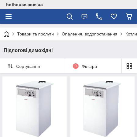
hothouse.com.ua
Товари та послуги
Опалення, водопостачання
Котли
Підлогові димохідні
Сортування
0
Фільтри